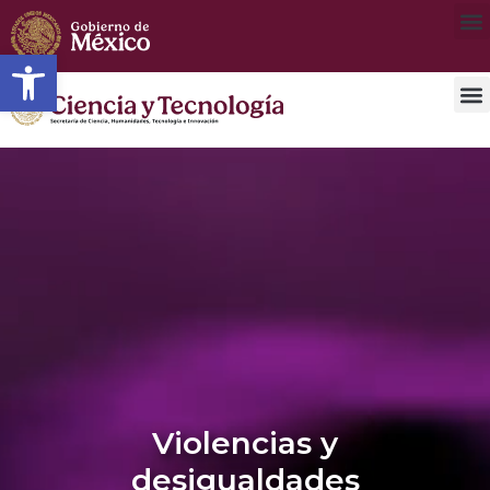
Open toolbar
Violencias en México
Violencias
y
desigualdades