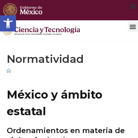
Open toolbar
Violencias en México
Normatividad
México y ámbito
estatal
Ordenamientos en materia de